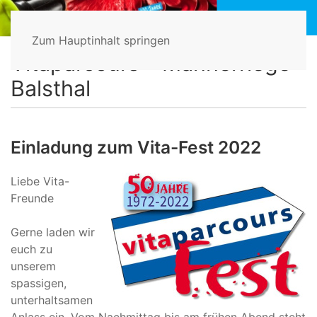
Zum Hauptinhalt springen
Home
Vitaparcours
Einladung zum Vita-Fest 2022
Vitaparcours - Männerriege
Balsthal
Einladung zum Vita-Fest 2022
Liebe Vita-
Freunde
Gerne laden wir
euch zu
unserem
spassigen,
unterhaltsamen
Anlass ein. Vom Nachmittag bis am frühen Abend steht