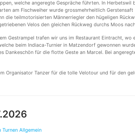
ppen, welche angeregte Gespräche führten. In Herbetswil 
arten am Fischweiher wurde grossmehrheitlich Gerstensaft
nn die teilmotorisierten Männerriegler den hügeligen Rückwe
etriebenen Velos den gleichen Rückweg durchs Moos nach 
em Gestrampel trafen wir uns im Restaurant Eintracht, wo ei
, welche beim Indiaca-Turnier in Matzendorf gewonnen wurde
ches Dankeschön für die flotte Geste an Marcel. Bei anger
m Organisator Tanzer für die tolle Velotour und für den g
7.2026
n Turnen Allgemein