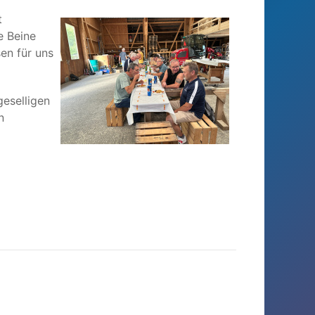
t
e Beine
en für uns
geselligen
n