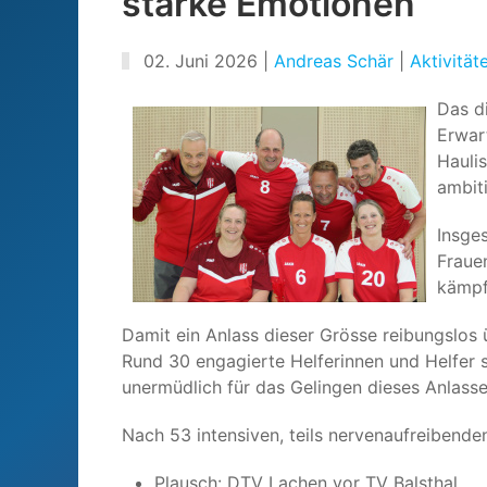
starke Emotionen
02. Juni 2026
|
Andreas Schär
|
Aktivität
Das di
Erwar
Haulis
ambit
Insge
Fraue
kämpf
Damit ein Anlass dieser Grösse reibungslos 
Rund 30 engagierte Helferinnen und Helfer s
unermüdlich für das Gelingen dieses Anlasse
Nach 53 intensiven, teils nervenaufreibenden
Plausch: DTV Lachen vor TV Balsthal