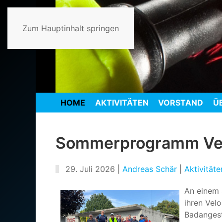
Zum Hauptinhalt springen
HOME
AKTIVITÄTEN
VORSTAND
Ü
Sommerprogramm Velo
29. Juli 2026
|
Andreas Schär
|
Aktivität
An einem 
ihren Vel
Badangest