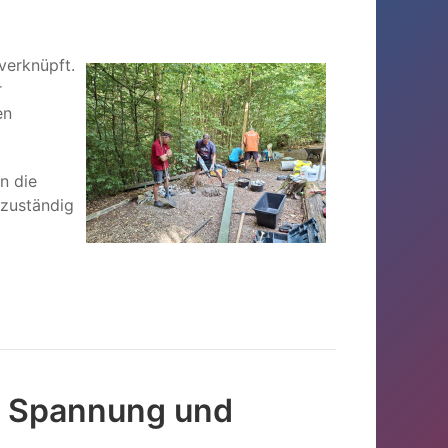
verknüpft.
r
en
n die
 zuständig
d, Spannung und