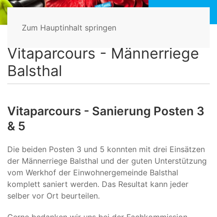
Zum Hauptinhalt springen
Home
Vitaparcours
Vitaparcours - Sanierung
Posten 3 & 5
Vitaparcours - Männerriege
Balsthal
Vitaparcours - Sanierung Posten 3
& 5
Die beiden Posten 3 und 5 konnten mit drei Einsätzen
der Männerriege Balsthal und der guten Unterstützung
vom Werkhof der Einwohnergemeinde Balsthal
komplett saniert werden. Das Resultat kann jeder
selber vor Ort beurteilen.
Gerne bedanken wir uns bei der Fachkommission